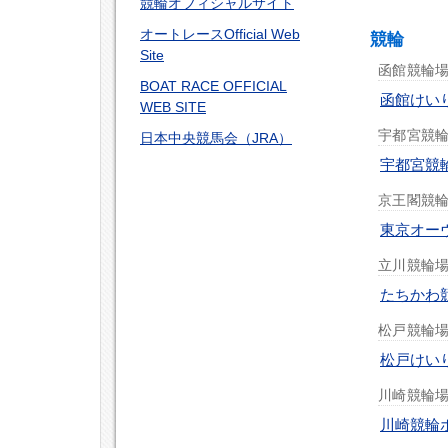
競輪オフィシャルサイト
オートレースOfficial Web
競輪
Site
函館競輪場 
BOAT RACE OFFICIAL
函館けい
WEB SITE
宇都宮競輪 
日本中央競馬会（JRA）
宇都宮競
京王閣競輪場
東京オー
立川競輪場 
たちかわ
松戸競輪場 
松戸けいりん 
川崎競輪場 
川崎競輪